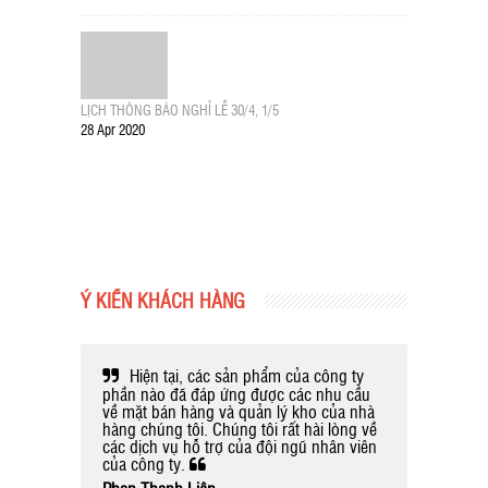
LỊCH THÔNG BÁO NGHỈ LỄ 30/4, 1/5
28 Apr 2020
Ý KIẾN KHÁCH HÀNG
oản thời
Hiện tại, các sản phẩm của công ty
Sử d
g cũng
phần nào đã đáp ứng được các nhu cầu
Hàng của
gì phát
về mặt bán hàng và quản lý kho của nhà
giúp cho
hàng chúng tôi. Chúng tôi rất hài lòng về
nhiều ch
các dịch vụ hỗ trợ của đội ngũ nhân viên
Wrap & r
của công ty.
còn lo l
nhánh kh
Phan Thanh Liên