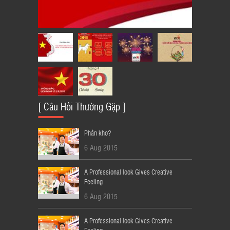
LỊCH THÔNG BÁO NGHỈ LỄ QUỐC
KHÁNH 2/9/2018
23
[ Câu Hỏi Thường Gặp ]
Phần kho?
6 Aug 2015
A Professional look Gives Creative
Feeling
6 Aug 2015
A Professional look Gives Creative