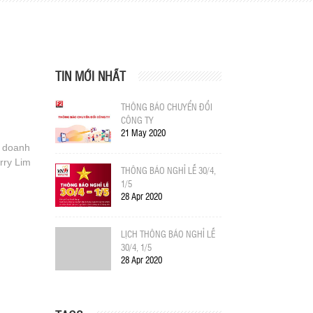
TIN MỚI NHẤT
THÔNG BÁO CHUYỂN ĐỔI
CÔNG TY
21 May 2020
h doanh
rry Lim
THÔNG BÁO NGHỈ LỄ 30/4,
1/5
28 Apr 2020
LỊCH THÔNG BÁO NGHỈ LỄ
30/4, 1/5
28 Apr 2020