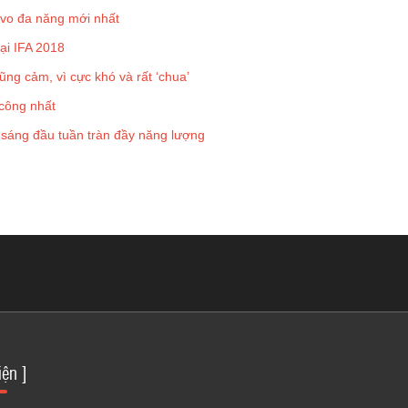
ovo đa năng mới nhất
tại IFA 2018
ũng cảm, vì cực khó và rất ‘chua’
công nhất
 sáng đầu tuần tràn đầy năng lượng
iện ]