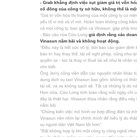
- Grab khẳng định việc sụt giảm giá trị vốn hó
cổ đông của công ty sở hữu, không thể là một c
"Giá trị vốn hóa thị trường của một công ty có ni
yếu tố vi mô và vĩ mô. Hoàn toàn không công bằng
cả mọi công ty, bao gồm cả Vinasun, gặp phải tron
- Báo cáo của Cửu Long
giả định rằng các doan
Vinasun nằm bãi và không hoạt động.
"Điều này là hết sức vô lý, bởi báo cáo giám định
bảo trì hay thay thế, tài xế nghỉ phép, cũng như
quyền xe - tức là thay vì thuê tài xế như là nhân
cho biết.
Ông Jerry cũng viện dẫn các nguyên nhân khác từ
dụng dịch vụ taxi Vinasun bao gồm: không có thông 
tài xế, và xe không sạch sẽ. Tất cả những lý do 
Hơn nữa, Cửu Long tính toán rằng mỗi ngày chỉ c
đây là thiệt hại. Vinasun thừa nhận rằng điều 
nằm bãi.
"Chứng kiến việc mô hình xe hợp đồng điện tử tr
Vinasun nên nhìn lại chính mình để hiểu lý do thậ
vụ người dân Việt Nam tốt hơn".
"Rất không hợp lý khi một công ty công nghệ như 