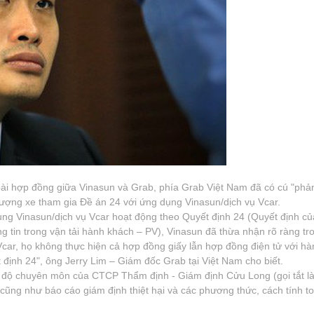
Chỉ mới sử dụng được một
khoản thời gian, nhưng phần
mềm hoạt động cũng ổn định,
hiện tại chưa có vấn đề gì phát
sinh.
Nguyễn Thanh Lan
goài hợp đồng giữa Vinasun và Grab, phía Grab Việt Nam đã có cú "phả
 lượng xe tham gia Đề án 24 với ứng dụng Vinasun/dịch vụ Vcar.
ụng Vinasun/dịch vụ Vcar hoạt động theo Quyết định 24 (Quyết định c
tin trong vận tải hành khách – PV), Vinasun đã thừa nhận rõ ràng tro
 Vcar, họ không thực hiện cả hợp đồng giấy lẫn hợp đồng điện tử với h
 định 24", ông Jerry Lim – Giám đốc Grab tại Việt Nam cho biết.
h độ chuyên môn của CTCP Thẩm định - Giám định Cửu Long (gọi tắt l
h, cũng như báo cáo giám định thiệt hại và các phương thức, cách tính t