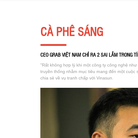
CÀ PHÊ SÁNG
CEO GRAB VIỆT NAM CHỈ RA 2 SAI LẦM TRONG TÍ
"Rất không hợp lý khi một công ty công nghệ như 
truyền thống nhằm mục tiêu mang đến một cuộc s
chia sẻ về vụ tranh chấp với Vinasun.