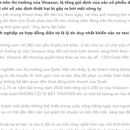
a trên thị trường của Vinasun, là tổng giá định của các cổ phiếu 
hỉ số xác định thiệt hại bị gây ra bởi một công ty.
êm yết chứng khoán thay đổi liên tục theo ngày, và chịu ảnh hưởng bởi 
 khi định cho Grab phải chịu lỗi cho những biến động trên thị trường m
g thời gian qua", ông Jerry lập luận.
h nghiệp xe hợp đồng điện tử là lý do duy nhất khiến các xe taxi
 không xem xét đến các yếu tố phụ trợ khác, ví dụ như xe cũ chờ sửa c
 ảnh hưởng từ việc Vinasun thay đổi mô hình kinh doanh sang hình thứ
 viên, Vinasun đã nhượng quyền khai thác xe cho tài xế", CEO Grab Việ
 nghiên cứu thị trường của Quốc Việt cho thấy, lý do khách hàng khôn
tin về chuyến đi, thời gian chờ xe lâu, thái độ phục vụ thiếu thân thi
này không hề liên quan đến hoạt động kinh doanh của Grab.
ó 1,75 xe nằm bãi trong năm 2016 trên tổng số 6,200 xe của Vinasun, 
này hoàn toàn KHÔNG CÓ GÌ BẤT THƯỜNG khi có một số lượng xe như t
ở thành một phần không thể thiếu trong cuộc sống hằng ngày của ngườ
t sự có thể dẫn đến việc sụt giảm lợi nhuận và nên đổi mới, sáng tạo đ
Grab lại bị kiện ra tòa vì đã có ưu thế công nghệ hơn các mô hình kin