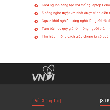
Khơi nguồn sáng tạo với thế hệ laptop Len
5 công nghệ tuyệt vời nhất được trình diễn 
Người khởi nghiệp công nghệ là người rất d
Tám bài học quý giá từ những người thành 
Tìm hiểu những cách giúp chúng ta có buổi
[ Về Chúng Tôi ]
[Sự K