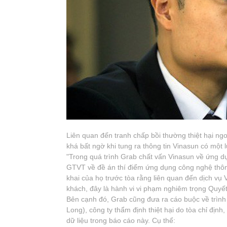
Liên quan đến tranh chấp bồi thường thiệt hại n
khá bất ngờ khi tung ra thông tin Vinasun có một
"Trong quá trình Grab chất vấn Vinasun về ứng d
GTVT về đề án thí điểm ứng dụng công nghệ thông 
khai của họ trước tòa rằng liên quan đến dịch vụ
khách, đây là hành vi vi phạm nghiêm trọng Quyết
Bên cạnh đó, Grab cũng đưa ra cáo buộc về trìn
Long), công ty thẩm định thiệt hại do tòa chỉ địn
dữ liệu trong báo cáo này. Cụ thể: