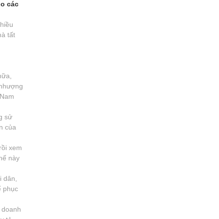
do các
nhiều
à tất
hữa,
c nhượng
t Nam
g sử
ện của
rồi xem
hế này
i dân,
ể phục
h doanh