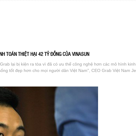
NH TOÁN THIỆT HẠI 42 TỶ ĐỒNG CỦA VINASUN
Grab lại bị kiện ra tòa vì đã có ưu thế công nghệ hơn các mô hình kin
ống tốt đẹp hơn cho mọi người dân Việt Nam", CEO Grab Việt Nam Je