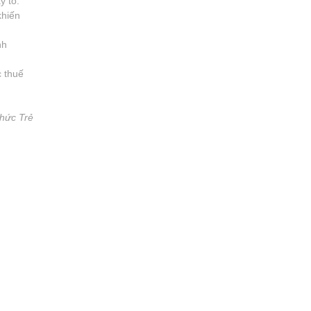
y tỏ.
khiến
nh
c thuế
Thức Trẻ