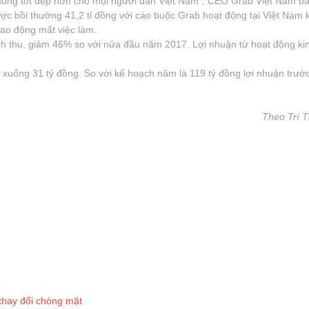
ống tốt đẹp hơn cho mọi người dân Việt Nam", CEO Grab Việt Nam bà
ợc bồi thường 41,2 tỉ đồng với cáo buộc Grab hoạt động tại Việt Nam 
ao động mất việc làm.
h thu, giảm 46% so với nửa đầu năm 2017. Lợi nhuận từ hoạt động ki
 xuống 31 tỷ đồng. So với kế hoạch năm là 119 tỷ đồng lợi nhuận trướ
Theo Trí 
thay đổi chóng mặt