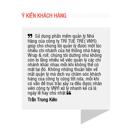
Ý KIẾN KHÁCH HÀNG
ông ty
Sử dụng phần mềm quản lý Nhà
hu cầu
Hàng của công ty TRÍ TUỆ TRẺ( VNYI)
của nhà
giúp cho chúng tôi quản lý được một lúc
 lòng về
nhiều chi nhánh của hệ thống nhà hàng
hân viên
Wrap & roll, chúng tôi dường như không
còn lo lắng nhiều về việc quản lý các chi
nhánh khác nhau mỗi khi không thể có
mặt tại đó. Không những thuận tiện về
mặt quản lý mà dịch vụ chăm sóc khách
hàng của công ty cũng tốt nữa, mỗi khi
có vấn đề trục trặc xảy ra đều được nhân
viên công ty VNYI xử lý nhanh kể cả là
ngày lễ hay chủ nhật
Trần Trung Kiên