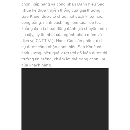
chọn, xếp hạng và công nhận Danh hiệu Sao
Khuê kế thừa truyền thống của giải thưởng
Sao Khuê, được tổ chức một cách khoa học,
công bằng, minh bạch, nghiêm túc, tiếp tục
khẳng định là hoạt động đánh giá chuyên môn
tin cậy, uy tín nhất của ngành phần mềm và
dịch vụ CNTT Việt Nam. Các sản phẩm, dịch
vụ được công nhận danh hiệu Sao Khuê có
chất lượng, hiệu quả vượt trội đã luôn được thị
trường tin tưởng, chiếm lợi thế trong chọn lựa
của khách hàng.